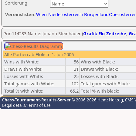
Sortierung
Vereinslisten:
Wien
Niederösterreich
Burgenland
Oberösterrei
Pnr:114233 Name: Johann Steinhauer (
Grafik Elo-Zeitreihe
,
Gra
Alle Partien ab Eloliste 1. Juli 2006
Wins with White:
56
Wins with Black:
Draws with White:
21
Draws with Black:
Losses with White:
25
Losses with Black:
Total games with White:
102
Total games with Black:
Total % with white:
65,2
Total % with black:
Chess-Tournament-Results-Server
© 2006-2026 Heinz Herzog
, CMS-
Legal details/Terms of use