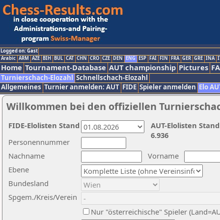
Logged on: Gast
Arabic
ARM
AZE
BIH
BUL
CAT
CHN
CRO
CZE
DEN
ENG
ESP
FAI
FIN
FRA
GER
GRE
INA
I
Home
Tournament-Database
AUT championship
Pictures
F
Turnierschach-Elozahl
Schnellschach-Elozahl
Allgemeines
Turnier anmelden: AUT
FIDE
Spieler anmelden
Elo AU
Willkommen bei den offiziellen Turnierscha
FIDE-Elolisten Stand
AUT-Elolisten Stand
6.936
Personennummer
Nachname
Vorname
Ebene
Bundesland
Spgem./Kreis/Verein
Nur "österreichische" Spieler (Land=A