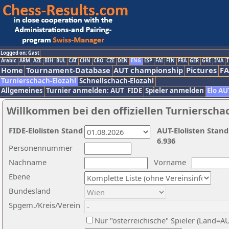
Logged on: Gast
Arabic
ARM
AZE
BIH
BUL
CAT
CHN
CRO
CZE
DEN
ENG
ESP
FAI
FIN
FRA
GER
GRE
INA
I
Home
Tournament-Database
AUT championship
Pictures
F
Turnierschach-Elozahl
Schnellschach-Elozahl
Allgemeines
Turnier anmelden: AUT
FIDE
Spieler anmelden
Elo AU
Willkommen bei den offiziellen Turnierscha
FIDE-Elolisten Stand
AUT-Elolisten Stand
6.936
Personennummer
Nachname
Vorname
Ebene
Bundesland
Spgem./Kreis/Verein
Nur "österreichische" Spieler (Land=A