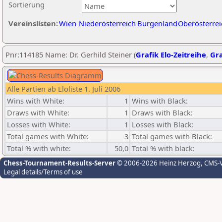
Sortierung
Vereinslisten:
Wien
Niederösterreich
Burgenland
Oberösterrei
Pnr:114185 Name: Dr. Gerhild Steiner (
Grafik Elo-Zeitreihe
,
Gra
Alle Partien ab Eloliste 1. Juli 2006
Wins with White:
1
Wins with Black:
Draws with White:
1
Draws with Black:
Losses with White:
1
Losses with Black:
Total games with White:
3
Total games with Black:
Total % with white:
50,0
Total % with black:
Chess-Tournament-Results-Server
© 2006-2026 Heinz Herzog
, CMS-
Legal details/Terms of use