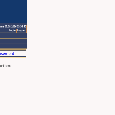
ime 07.08.2026 03:36:50
Login
Logout
artien: