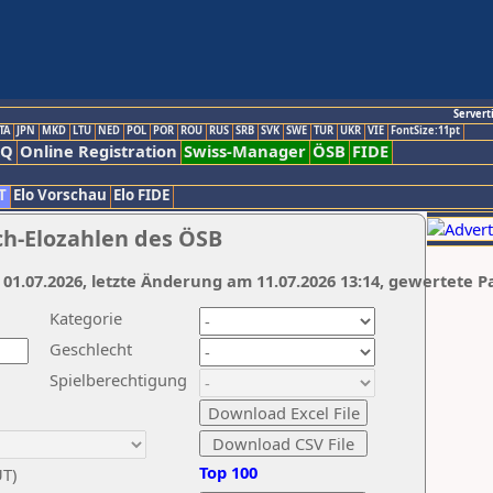
Servert
TA
JPN
MKD
LTU
NED
POL
POR
ROU
RUS
SRB
SVK
SWE
TUR
UKR
VIE
FontSize:11pt
AQ
Online Registration
Swiss-Manager
ÖSB
FIDE
T
Elo Vorschau
Elo FIDE
ch-Elozahlen des ÖSB
 01.07.2026, letzte Änderung am 11.07.2026 13:14, gewertete P
Kategorie
Geschlecht
Spielberechtigung
Top 100
UT)