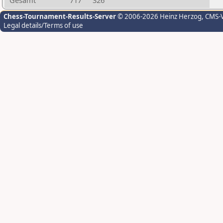
Gesamt
717
326
Chess-Tournament-Results-Server
© 2006-2026 Heinz Herzog
, CMS-
Legal details/Terms of use