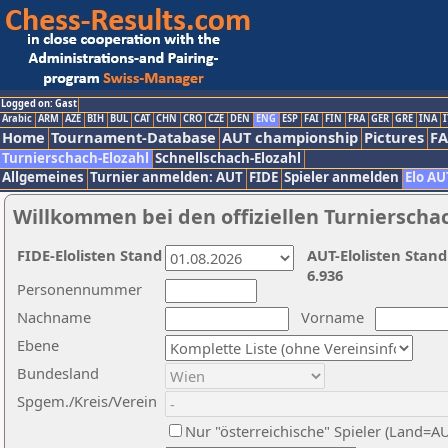
Logged on: Gast
Arabic
ARM
AZE
BIH
BUL
CAT
CHN
CRO
CZE
DEN
ENG
ESP
FAI
FIN
FRA
GER
GRE
INA
I
Home
Tournament-Database
AUT championship
Pictures
F
Turnierschach-Elozahl
Schnellschach-Elozahl
Allgemeines
Turnier anmelden: AUT
FIDE
Spieler anmelden
Elo AU
Willkommen bei den offiziellen Turnierscha
FIDE-Elolisten Stand
AUT-Elolisten Stand
6.936
Personennummer
Nachname
Vorname
Ebene
Bundesland
Spgem./Kreis/Verein
Nur "österreichische" Spieler (Land=A