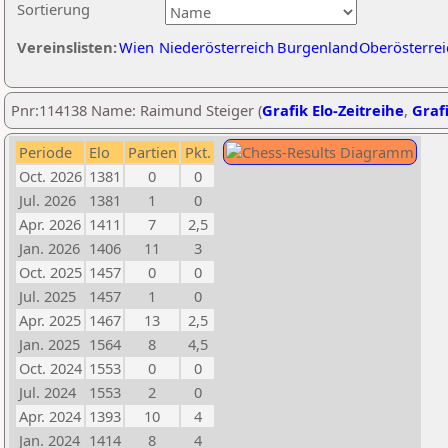
Sortierung
Vereinslisten:
Wien
Niederösterreich
Burgenland
Oberösterrei
Pnr:114138 Name: Raimund Steiger (
Grafik Elo-Zeitreihe
,
Grafi
Periode
Elo
Partien
Pkt.
Oct. 2026
1381
0
0
Jul. 2026
1381
1
0
Apr. 2026
1411
7
2,5
Jan. 2026
1406
11
3
Oct. 2025
1457
0
0
Jul. 2025
1457
1
0
Apr. 2025
1467
13
2,5
Jan. 2025
1564
8
4,5
Oct. 2024
1553
0
0
Jul. 2024
1553
2
0
Apr. 2024
1393
10
4
Jan. 2024
1414
8
4