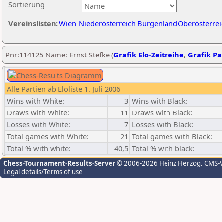
Sortierung
Vereinslisten:
Wien
Niederösterreich
Burgenland
Oberösterrei
Pnr:114125 Name: Ernst Stefke (
Grafik Elo-Zeitreihe
,
Grafik Par
Alle Partien ab Eloliste 1. Juli 2006
Wins with White:
3
Wins with Black:
Draws with White:
11
Draws with Black:
Losses with White:
7
Losses with Black:
Total games with White:
21
Total games with Black:
Total % with white:
40,5
Total % with black:
Chess-Tournament-Results-Server
© 2006-2026 Heinz Herzog
, CMS-
Legal details/Terms of use