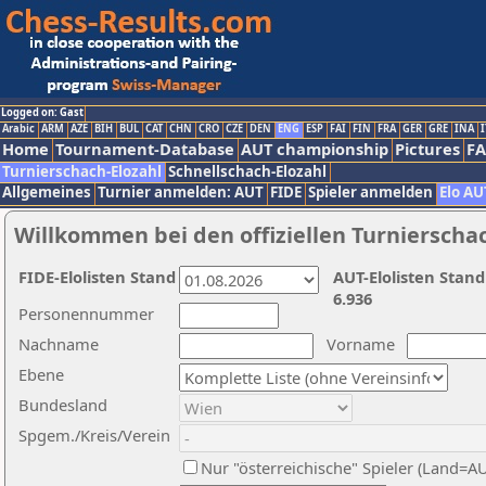
Logged on: Gast
Arabic
ARM
AZE
BIH
BUL
CAT
CHN
CRO
CZE
DEN
ENG
ESP
FAI
FIN
FRA
GER
GRE
INA
I
Home
Tournament-Database
AUT championship
Pictures
F
Turnierschach-Elozahl
Schnellschach-Elozahl
Allgemeines
Turnier anmelden: AUT
FIDE
Spieler anmelden
Elo AU
Willkommen bei den offiziellen Turnierscha
FIDE-Elolisten Stand
AUT-Elolisten Stand
6.936
Personennummer
Nachname
Vorname
Ebene
Bundesland
Spgem./Kreis/Verein
Nur "österreichische" Spieler (Land=A