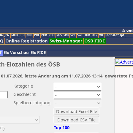
Servert
TA
JPN
MKD
LTU
NED
POL
POR
ROU
RUS
SRB
SVK
SWE
TUR
UKR
VIE
FontSize:11pt
AQ
Online Registration
Swiss-Manager
ÖSB
FIDE
T
Elo Vorschau
Elo FIDE
ch-Elozahlen des ÖSB
 01.07.2026, letzte Änderung am 11.07.2026 13:14, gewertete P
Kategorie
Geschlecht
Spielberechtigung
Top 100
UT)