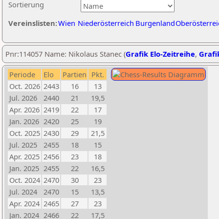
Sortierung
Vereinslisten:
Wien
Niederösterreich
Burgenland
Oberösterrei
Pnr:114057 Name: Nikolaus Stanec (
Grafik Elo-Zeitreihe
,
Grafi
Periode
Elo
Partien
Pkt.
Oct. 2026
2443
16
13
Jul. 2026
2440
21
19,5
Apr. 2026
2419
22
17
Jan. 2026
2420
25
19
Oct. 2025
2430
29
21,5
Jul. 2025
2455
18
15
Apr. 2025
2456
23
18
Jan. 2025
2455
22
16,5
Oct. 2024
2470
30
23
Jul. 2024
2470
15
13,5
Apr. 2024
2465
27
23
Jan. 2024
2466
22
17,5