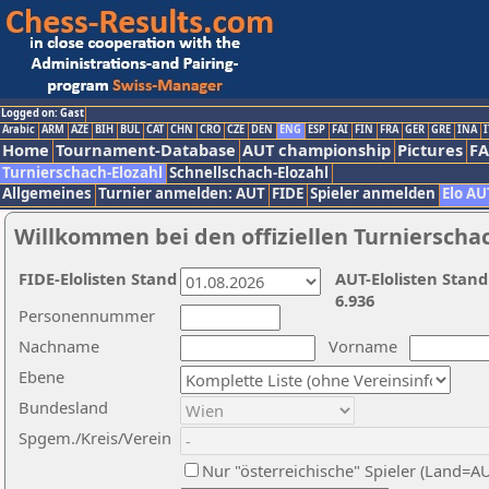
Logged on: Gast
Arabic
ARM
AZE
BIH
BUL
CAT
CHN
CRO
CZE
DEN
ENG
ESP
FAI
FIN
FRA
GER
GRE
INA
I
Home
Tournament-Database
AUT championship
Pictures
F
Turnierschach-Elozahl
Schnellschach-Elozahl
Allgemeines
Turnier anmelden: AUT
FIDE
Spieler anmelden
Elo AU
Willkommen bei den offiziellen Turnierscha
FIDE-Elolisten Stand
AUT-Elolisten Stand
6.936
Personennummer
Nachname
Vorname
Ebene
Bundesland
Spgem./Kreis/Verein
Nur "österreichische" Spieler (Land=A