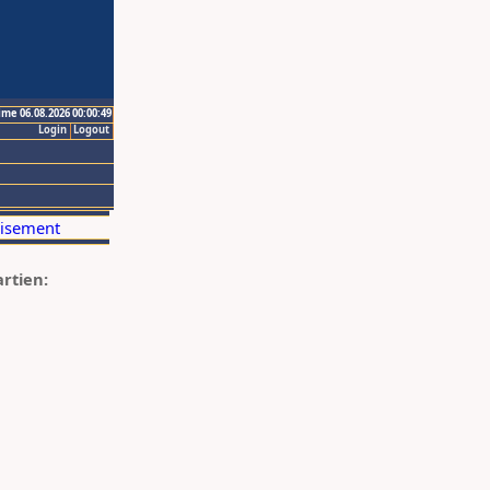
ime 06.08.2026 00:00:49
Login
Logout
artien: