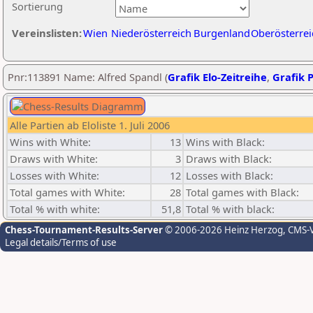
Sortierung
Vereinslisten:
Wien
Niederösterreich
Burgenland
Oberösterrei
Pnr:113891 Name: Alfred Spandl (
Grafik Elo-Zeitreihe
,
Grafik P
Alle Partien ab Eloliste 1. Juli 2006
Wins with White:
13
Wins with Black:
Draws with White:
3
Draws with Black:
Losses with White:
12
Losses with Black:
Total games with White:
28
Total games with Black:
Total % with white:
51,8
Total % with black:
Chess-Tournament-Results-Server
© 2006-2026 Heinz Herzog
, CMS-
Legal details/Terms of use