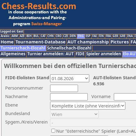
Logged on: Gast
Arabic
ARM
AZE
BIH
BUL
CAT
CHN
CRO
CZE
DEN
ENG
ESP
FAI
FIN
FRA
GER
GRE
INA
I
Home
Tournament-Database
AUT championship
Pictures
F
Turnierschach-Elozahl
Schnellschach-Elozahl
Allgemeines
Turnier anmelden: AUT
FIDE
Spieler anmelden
Elo AU
Willkommen bei den offiziellen Turnierscha
FIDE-Elolisten Stand
AUT-Elolisten Stand
6.936
Personennummer
Nachname
Vorname
Ebene
Bundesland
Spgem./Kreis/Verein
Nur "österreichische" Spieler (Land=A