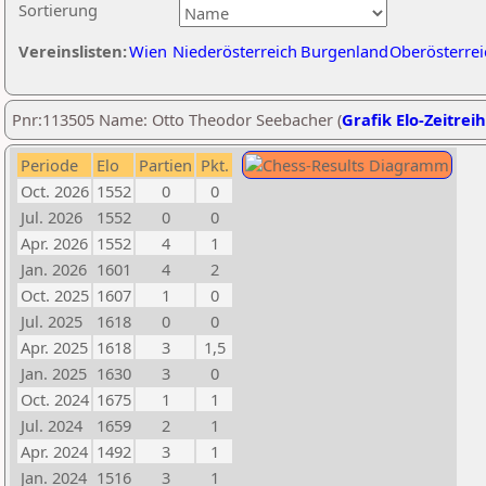
Sortierung
Vereinslisten:
Wien
Niederösterreich
Burgenland
Oberösterrei
Pnr:113505 Name: Otto Theodor Seebacher (
Grafik Elo-Zeitrei
Periode
Elo
Partien
Pkt.
Oct. 2026
1552
0
0
Jul. 2026
1552
0
0
Apr. 2026
1552
4
1
Jan. 2026
1601
4
2
Oct. 2025
1607
1
0
Jul. 2025
1618
0
0
Apr. 2025
1618
3
1,5
Jan. 2025
1630
3
0
Oct. 2024
1675
1
1
Jul. 2024
1659
2
1
Apr. 2024
1492
3
1
Jan. 2024
1516
3
1