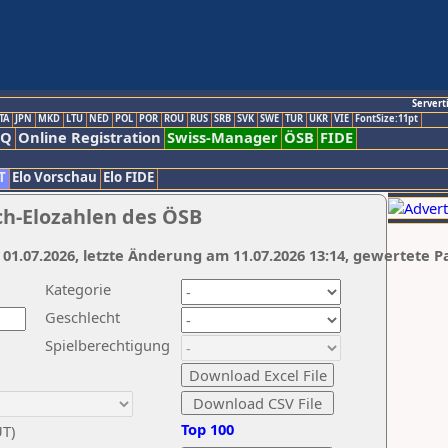
Servert
TA
JPN
MKD
LTU
NED
POL
POR
ROU
RUS
SRB
SVK
SWE
TUR
UKR
VIE
FontSize:11pt
AQ
Online Registration
Swiss-Manager
ÖSB
FIDE
T
Elo Vorschau
Elo FIDE
ch-Elozahlen des ÖSB
 01.07.2026, letzte Änderung am 11.07.2026 13:14, gewertete P
Kategorie
Geschlecht
Spielberechtigung
Top 100
UT)