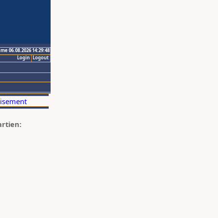
ime 06.08.2026 14:29:48
Login
Logout
artien: