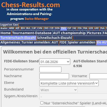
Logged on: Gast
Arabic
ARM
AZE
BIH
BUL
CAT
CHN
CRO
CZE
DEN
ENG
ESP
FAI
FIN
FRA
GER
GRE
INA
I
Home
Tournament-Database
AUT championship
Pictures
F
Turnierschach-Elozahl
Schnellschach-Elozahl
Allgemeines
Turnier anmelden: AUT
FIDE
Spieler anmelden
Elo AU
Willkommen bei den offiziellen Turnierscha
FIDE-Elolisten Stand
AUT-Elolisten Stand
6.936
Personennummer
Nachname
Vorname
Ebene
Bundesland
Spgem./Kreis/Verein
Nur "österreichische" Spieler (Land=A