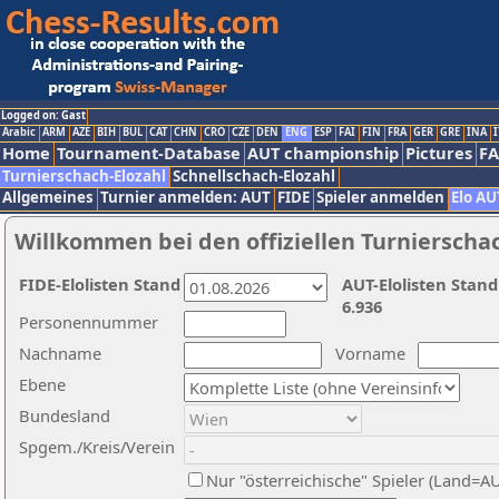
Logged on: Gast
Arabic
ARM
AZE
BIH
BUL
CAT
CHN
CRO
CZE
DEN
ENG
ESP
FAI
FIN
FRA
GER
GRE
INA
I
Home
Tournament-Database
AUT championship
Pictures
F
Turnierschach-Elozahl
Schnellschach-Elozahl
Allgemeines
Turnier anmelden: AUT
FIDE
Spieler anmelden
Elo AU
Willkommen bei den offiziellen Turnierscha
FIDE-Elolisten Stand
AUT-Elolisten Stand
6.936
Personennummer
Nachname
Vorname
Ebene
Bundesland
Spgem./Kreis/Verein
Nur "österreichische" Spieler (Land=A