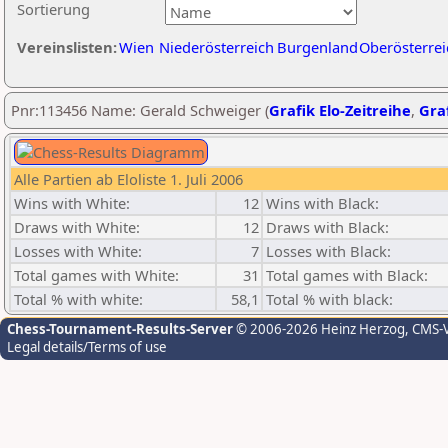
Sortierung
Vereinslisten:
Wien
Niederösterreich
Burgenland
Oberösterrei
Pnr:113456 Name: Gerald Schweiger (
Grafik Elo-Zeitreihe
,
Graf
Alle Partien ab Eloliste 1. Juli 2006
Wins with White:
12
Wins with Black:
Draws with White:
12
Draws with Black:
Losses with White:
7
Losses with Black:
Total games with White:
31
Total games with Black:
Total % with white:
58,1
Total % with black:
Chess-Tournament-Results-Server
© 2006-2026 Heinz Herzog
, CMS-
Legal details/Terms of use