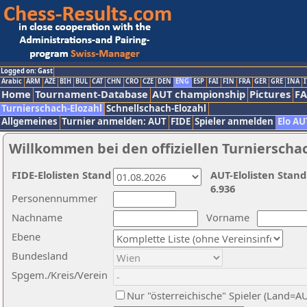
Logged on: Gast
Arabic
ARM
AZE
BIH
BUL
CAT
CHN
CRO
CZE
DEN
ENG
ESP
FAI
FIN
FRA
GER
GRE
INA
I
Home
Tournament-Database
AUT championship
Pictures
F
Turnierschach-Elozahl
Schnellschach-Elozahl
Allgemeines
Turnier anmelden: AUT
FIDE
Spieler anmelden
Elo AU
Willkommen bei den offiziellen Turnierscha
FIDE-Elolisten Stand
AUT-Elolisten Stand
6.936
Personennummer
Nachname
Vorname
Ebene
Bundesland
Spgem./Kreis/Verein
Nur "österreichische" Spieler (Land=A