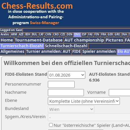
Logged on: Gast
Arabic
ARM
AZE
BIH
BUL
CAT
CHN
CRO
CZE
DEN
ENG
ESP
FAI
FIN
FRA
GER
GRE
INA
I
Home
Tournament-Database
AUT championship
Pictures
F
Turnierschach-Elozahl
Schnellschach-Elozahl
Allgemeines
Turnier anmelden: AUT
FIDE
Spieler anmelden
Elo AU
Willkommen bei den offiziellen Turnierscha
FIDE-Elolisten Stand
AUT-Elolisten Stand
6.936
Personennummer
Nachname
Vorname
Ebene
Bundesland
Spgem./Kreis/Verein
Nur "österreichische" Spieler (Land=A