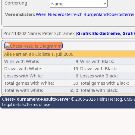
Sortierung
Vereinslisten:
Wien
Niederösterreich
Burgenland
Oberösterrei
Pnr:113202 Name: Peter Schramek (
Grafik Elo-Zeitreihe
,
Grafik
Alle Partien ab Eloliste 1. Juli 2006
Wins with White:
9
Wins with Black:
Draws with White:
15
Draws with Black:
Losses with White:
6
Losses with Black:
Total games with White:
30
Total games with Black:
Total % with white:
55,0
Total % with black:
Chess-Tournament-Results-Server
© 2006-2026 Heinz Herzog
, CMS-
Legal details/Terms of use