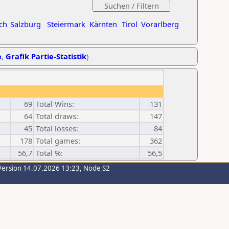
ch
Salzburg
Steiermark
Kärnten
Tirol
Vorarlberg
e
,
Grafik Partie-Statistik
)
69
Total Wins:
131
64
Total draws:
147
45
Total losses:
84
178
Total games:
362
56,7
Total %:
56,5
Version 14.07.2026 13:23, Node S2