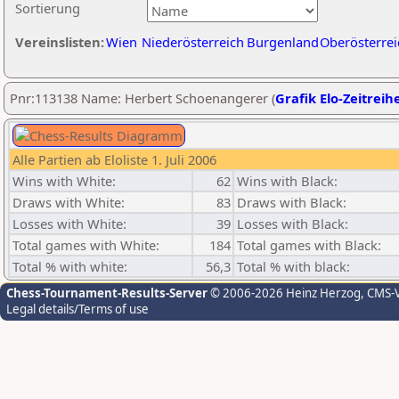
Sortierung
Vereinslisten:
Wien
Niederösterreich
Burgenland
Oberösterrei
Pnr:113138 Name: Herbert Schoenangerer (
Grafik Elo-Zeitreih
Alle Partien ab Eloliste 1. Juli 2006
Wins with White:
62
Wins with Black:
Draws with White:
83
Draws with Black:
Losses with White:
39
Losses with Black:
Total games with White:
184
Total games with Black:
Total % with white:
56,3
Total % with black:
Chess-Tournament-Results-Server
© 2006-2026 Heinz Herzog
, CMS-
Legal details/Terms of use