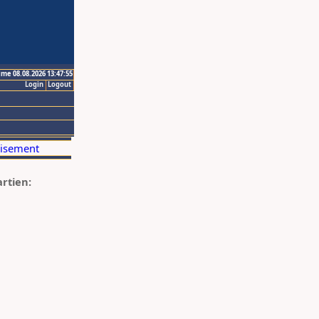
ime 08.08.2026 13:47:55
Login
Logout
artien: