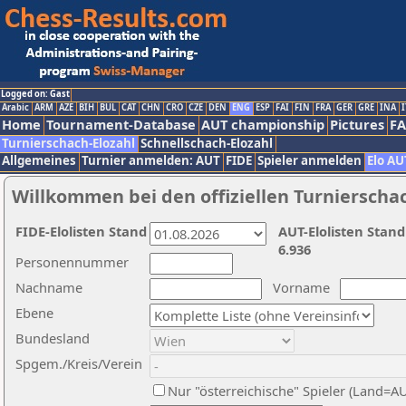
Logged on: Gast
Arabic
ARM
AZE
BIH
BUL
CAT
CHN
CRO
CZE
DEN
ENG
ESP
FAI
FIN
FRA
GER
GRE
INA
I
Home
Tournament-Database
AUT championship
Pictures
F
Turnierschach-Elozahl
Schnellschach-Elozahl
Allgemeines
Turnier anmelden: AUT
FIDE
Spieler anmelden
Elo AU
Willkommen bei den offiziellen Turnierscha
FIDE-Elolisten Stand
AUT-Elolisten Stand
6.936
Personennummer
Nachname
Vorname
Ebene
Bundesland
Spgem./Kreis/Verein
Nur "österreichische" Spieler (Land=A