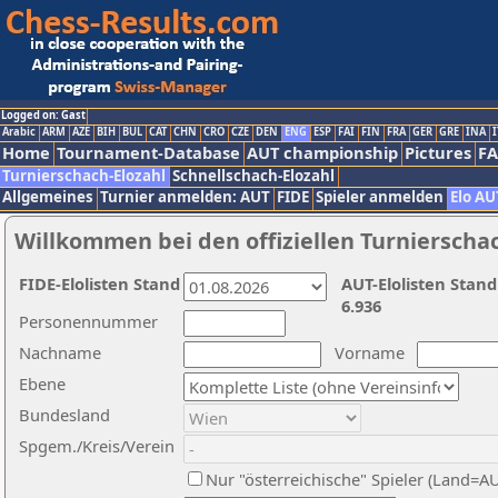
Logged on: Gast
Arabic
ARM
AZE
BIH
BUL
CAT
CHN
CRO
CZE
DEN
ENG
ESP
FAI
FIN
FRA
GER
GRE
INA
I
Home
Tournament-Database
AUT championship
Pictures
F
Turnierschach-Elozahl
Schnellschach-Elozahl
Allgemeines
Turnier anmelden: AUT
FIDE
Spieler anmelden
Elo AU
Willkommen bei den offiziellen Turnierscha
FIDE-Elolisten Stand
AUT-Elolisten Stand
6.936
Personennummer
Nachname
Vorname
Ebene
Bundesland
Spgem./Kreis/Verein
Nur "österreichische" Spieler (Land=A