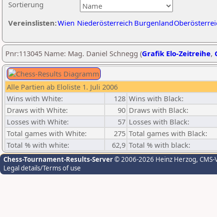
Sortierung
Vereinslisten:
Wien
Niederösterreich
Burgenland
Oberösterrei
Pnr:113045 Name: Mag. Daniel Schnegg (
Grafik Elo-Zeitreihe
,
Alle Partien ab Eloliste 1. Juli 2006
Wins with White:
128
Wins with Black:
Draws with White:
90
Draws with Black:
Losses with White:
57
Losses with Black:
Total games with White:
275
Total games with Black:
Total % with white:
62,9
Total % with black:
Chess-Tournament-Results-Server
© 2006-2026 Heinz Herzog
, CMS-
Legal details/Terms of use