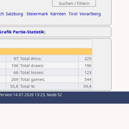
ch
Salzburg
Steiermark
Kärnten
Tirol
Vorarlberg
Grafik Partie-Statistik
)
97
Total Wins:
225
106
Total draws:
196
66
Total losses:
123
269
Total games:
544
55,8
Total %:
59,4
Version 14.07.2026 13:23, Node S2