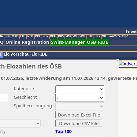
Servert
TA
JPN
MKD
LTU
NED
POL
POR
ROU
RUS
SRB
SVK
SWE
TUR
UKR
VIE
FontSize:11pt
AQ
Online Registration
Swiss-Manager
ÖSB
FIDE
T
Elo Vorschau
Elo FIDE
ch-Elozahlen des ÖSB
 01.07.2026, letzte Änderung am 11.07.2026 13:14, gewertete P
Kategorie
Geschlecht
Spielberechtigung
Top 100
UT)