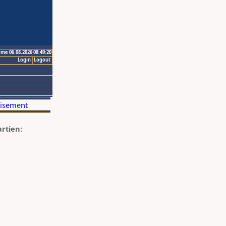
ime 06.08.2026 08:49:20
Login
Logout
artien: