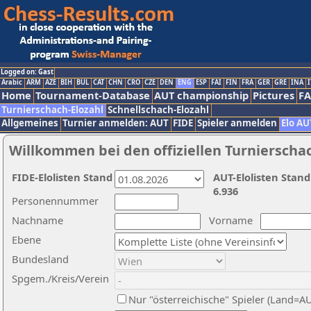
Logged on: Gast
Arabic
ARM
AZE
BIH
BUL
CAT
CHN
CRO
CZE
DEN
ENG
ESP
FAI
FIN
FRA
GER
GRE
INA
I
Home
Tournament-Database
AUT championship
Pictures
F
Turnierschach-Elozahl
Schnellschach-Elozahl
Allgemeines
Turnier anmelden: AUT
FIDE
Spieler anmelden
Elo AU
Willkommen bei den offiziellen Turnierscha
FIDE-Elolisten Stand
AUT-Elolisten Stand
6.936
Personennummer
Nachname
Vorname
Ebene
Bundesland
Spgem./Kreis/Verein
Nur "österreichische" Spieler (Land=A