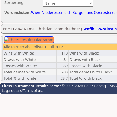
Sortierung
Vereinslisten:
Wien
Niederösterreich
Burgenland
Oberösterrei
Pnr:112942 Name: Christian Schmidrathner (
Grafik Elo-Zeitrei
Alle Partien ab Eloliste 1. Juli 2006
Wins with White:
110
Wins with Black:
Draws with White:
84
Draws with Black:
Losses with White:
89
Losses with Black:
Total games with White:
283
Total games with Black:
Total % with white:
53,7
Total % with black:
Chess-Tournament-Results-Server
© 2006-2026 Heinz Herzog
, CMS-
Legal details/Terms of use