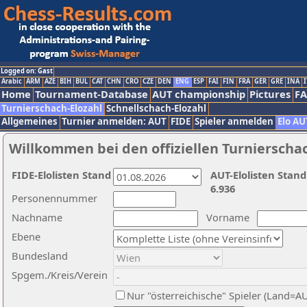
Logged on: Gast
Arabic
ARM
AZE
BIH
BUL
CAT
CHN
CRO
CZE
DEN
ENG
ESP
FAI
FIN
FRA
GER
GRE
INA
I
Home
Tournament-Database
AUT championship
Pictures
F
Turnierschach-Elozahl
Schnellschach-Elozahl
Allgemeines
Turnier anmelden: AUT
FIDE
Spieler anmelden
Elo AU
Willkommen bei den offiziellen Turnierscha
FIDE-Elolisten Stand
AUT-Elolisten Stand
6.936
Personennummer
Nachname
Vorname
Ebene
Bundesland
Spgem./Kreis/Verein
Nur "österreichische" Spieler (Land=A