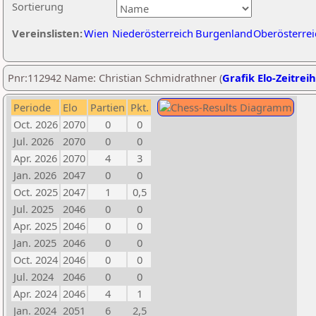
Sortierung
Vereinslisten:
Wien
Niederösterreich
Burgenland
Oberösterrei
Pnr:112942 Name: Christian Schmidrathner (
Grafik Elo-Zeitrei
Periode
Elo
Partien
Pkt.
Oct. 2026
2070
0
0
Jul. 2026
2070
0
0
Apr. 2026
2070
4
3
Jan. 2026
2047
0
0
Oct. 2025
2047
1
0,5
Jul. 2025
2046
0
0
Apr. 2025
2046
0
0
Jan. 2025
2046
0
0
Oct. 2024
2046
0
0
Jul. 2024
2046
0
0
Apr. 2024
2046
4
1
Jan. 2024
2051
6
2,5