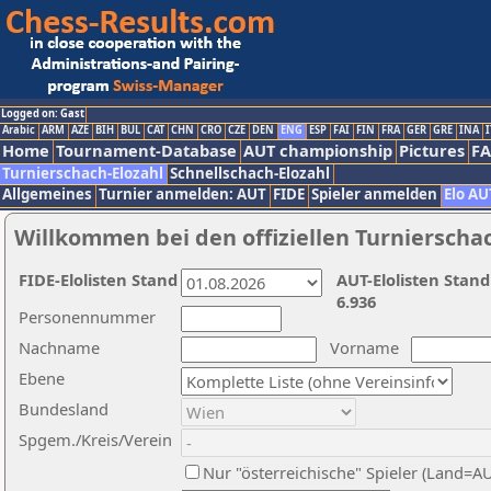
Logged on: Gast
Arabic
ARM
AZE
BIH
BUL
CAT
CHN
CRO
CZE
DEN
ENG
ESP
FAI
FIN
FRA
GER
GRE
INA
I
Home
Tournament-Database
AUT championship
Pictures
F
Turnierschach-Elozahl
Schnellschach-Elozahl
Allgemeines
Turnier anmelden: AUT
FIDE
Spieler anmelden
Elo AU
Willkommen bei den offiziellen Turnierscha
FIDE-Elolisten Stand
AUT-Elolisten Stand
6.936
Personennummer
Nachname
Vorname
Ebene
Bundesland
Spgem./Kreis/Verein
Nur "österreichische" Spieler (Land=A