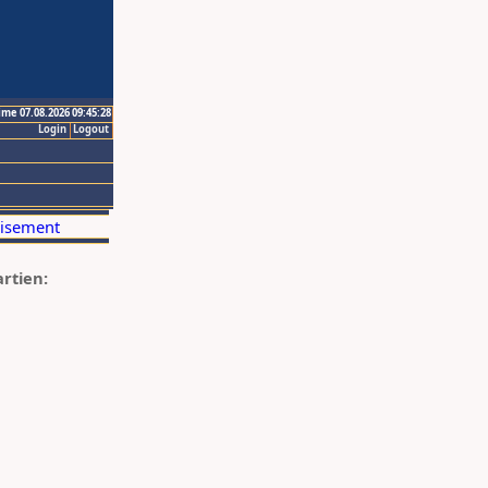
ime 07.08.2026 09:45:28
Login
Logout
artien: