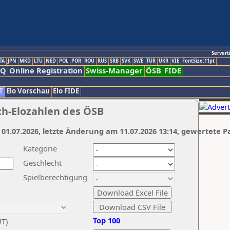
Servert
TA
JPN
MKD
LTU
NED
POL
POR
ROU
RUS
SRB
SVK
SWE
TUR
UKR
VIE
FontSize:11pt
AQ
Online Registration
Swiss-Manager
ÖSB
FIDE
T
Elo Vorschau
Elo FIDE
ch-Elozahlen des ÖSB
 01.07.2026, letzte Änderung am 11.07.2026 13:14, gewertete P
Kategorie
Geschlecht
Spielberechtigung
Top 100
UT)