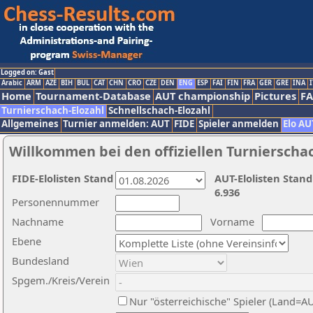
Logged on: Gast
Arabic
ARM
AZE
BIH
BUL
CAT
CHN
CRO
CZE
DEN
ENG
ESP
FAI
FIN
FRA
GER
GRE
INA
I
Home
Tournament-Database
AUT championship
Pictures
F
Turnierschach-Elozahl
Schnellschach-Elozahl
Allgemeines
Turnier anmelden: AUT
FIDE
Spieler anmelden
Elo AU
Willkommen bei den offiziellen Turnierscha
FIDE-Elolisten Stand
AUT-Elolisten Stand
6.936
Personennummer
Nachname
Vorname
Ebene
Bundesland
Spgem./Kreis/Verein
Nur "österreichische" Spieler (Land=A