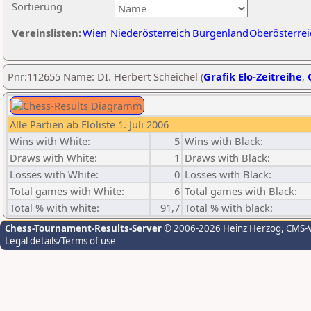
Sortierung
Vereinslisten:
Wien
Niederösterreich
Burgenland
Oberösterrei
Pnr:112655 Name: DI. Herbert Scheichel (
Grafik Elo-Zeitreihe
,
Alle Partien ab Eloliste 1. Juli 2006
Wins with White:
5
Wins with Black:
Draws with White:
1
Draws with Black:
Losses with White:
0
Losses with Black:
Total games with White:
6
Total games with Black:
Total % with white:
91,7
Total % with black:
Chess-Tournament-Results-Server
© 2006-2026 Heinz Herzog
, CMS-
Legal details/Terms of use