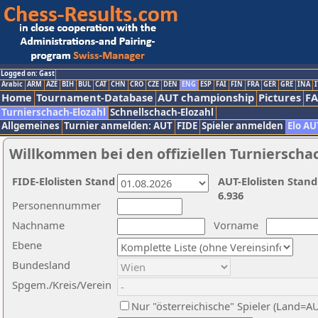
Logged on: Gast
Arabic
ARM
AZE
BIH
BUL
CAT
CHN
CRO
CZE
DEN
ENG
ESP
FAI
FIN
FRA
GER
GRE
INA
I
Home
Tournament-Database
AUT championship
Pictures
F
Turnierschach-Elozahl
Schnellschach-Elozahl
Allgemeines
Turnier anmelden: AUT
FIDE
Spieler anmelden
Elo AU
Willkommen bei den offiziellen Turnierscha
FIDE-Elolisten Stand
AUT-Elolisten Stand
6.936
Personennummer
Nachname
Vorname
Ebene
Bundesland
Spgem./Kreis/Verein
Nur "österreichische" Spieler (Land=A