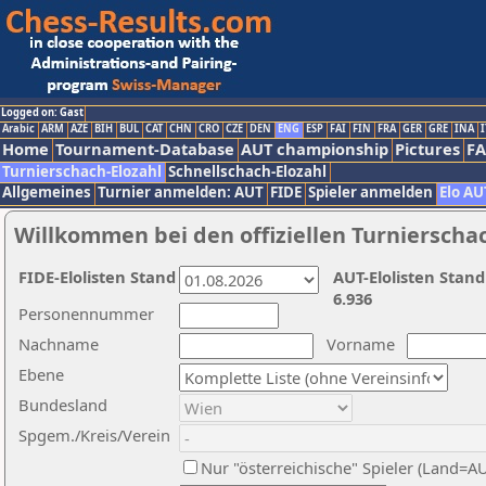
Logged on: Gast
Arabic
ARM
AZE
BIH
BUL
CAT
CHN
CRO
CZE
DEN
ENG
ESP
FAI
FIN
FRA
GER
GRE
INA
I
Home
Tournament-Database
AUT championship
Pictures
F
Turnierschach-Elozahl
Schnellschach-Elozahl
Allgemeines
Turnier anmelden: AUT
FIDE
Spieler anmelden
Elo AU
Willkommen bei den offiziellen Turnierscha
FIDE-Elolisten Stand
AUT-Elolisten Stand
6.936
Personennummer
Nachname
Vorname
Ebene
Bundesland
Spgem./Kreis/Verein
Nur "österreichische" Spieler (Land=A