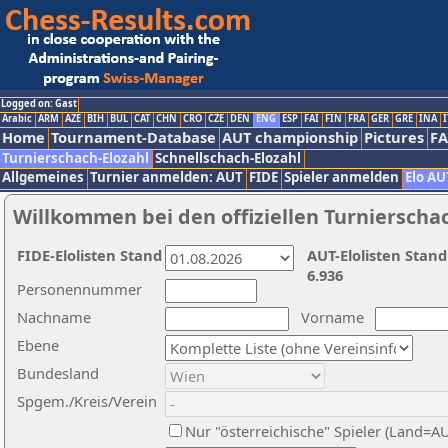
Logged on: Gast
Arabic
ARM
AZE
BIH
BUL
CAT
CHN
CRO
CZE
DEN
ENG
ESP
FAI
FIN
FRA
GER
GRE
INA
I
Home
Tournament-Database
AUT championship
Pictures
F
Turnierschach-Elozahl
Schnellschach-Elozahl
Allgemeines
Turnier anmelden: AUT
FIDE
Spieler anmelden
Elo AU
Willkommen bei den offiziellen Turnierscha
FIDE-Elolisten Stand
AUT-Elolisten Stand
6.936
Personennummer
Nachname
Vorname
Ebene
Bundesland
Spgem./Kreis/Verein
Nur "österreichische" Spieler (Land=A