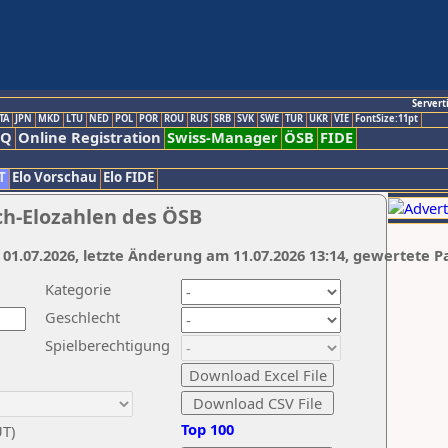
Servert
TA
JPN
MKD
LTU
NED
POL
POR
ROU
RUS
SRB
SVK
SWE
TUR
UKR
VIE
FontSize:11pt
AQ
Online Registration
Swiss-Manager
ÖSB
FIDE
T
Elo Vorschau
Elo FIDE
ch-Elozahlen des ÖSB
 01.07.2026, letzte Änderung am 11.07.2026 13:14, gewertete P
Kategorie
Geschlecht
Spielberechtigung
Top 100
UT)