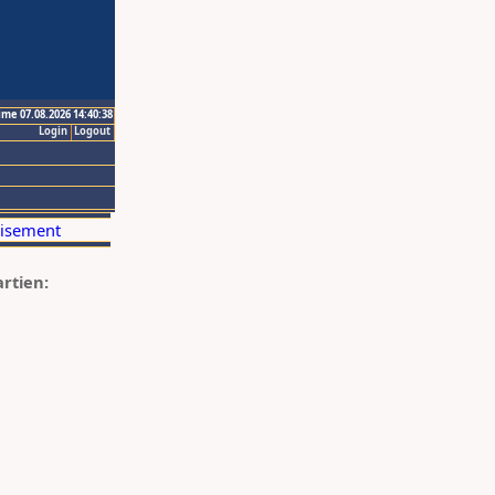
ime 07.08.2026 14:40:38
Login
Logout
artien: