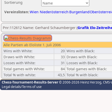
Sortierung
Vereinslisten:
Wien
Niederösterreich
Burgenland
Oberösterrei
Pnr:112612 Name: Gerhard Schaumberger (
Grafik Elo-Zeitreih
Alle Partien ab Eloliste 1. Juli 2006
Wins with White:
20
Wins with Black:
Draws with White:
33
Draws with Black:
Losses with White:
31
Losses with Black:
Total games with White:
84
Total games with Black:
Total % with white:
43,5
Total % with black:
Chess-Tournament-Results-Server
© 2006-2026 Heinz Herzog
, CMS-
Legal details/Terms of use