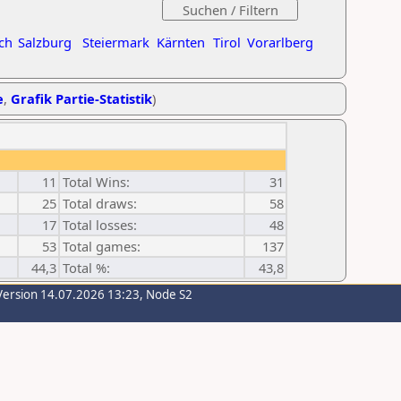
ch
Salzburg
Steiermark
Kärnten
Tirol
Vorarlberg
e
,
Grafik Partie-Statistik
)
11
Total Wins:
31
25
Total draws:
58
17
Total losses:
48
53
Total games:
137
44,3
Total %:
43,8
Version 14.07.2026 13:23, Node S2