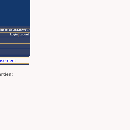
ime 08.08.2026 00:59:57
Login
Logout
artien: