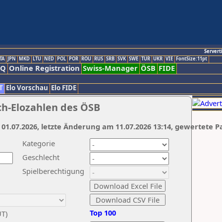
Servert
TA
JPN
MKD
LTU
NED
POL
POR
ROU
RUS
SRB
SVK
SWE
TUR
UKR
VIE
FontSize:11pt
AQ
Online Registration
Swiss-Manager
ÖSB
FIDE
T
Elo Vorschau
Elo FIDE
ch-Elozahlen des ÖSB
 01.07.2026, letzte Änderung am 11.07.2026 13:14, gewertete P
Kategorie
Geschlecht
Spielberechtigung
Top 100
UT)