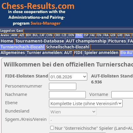
Logged on: Gast
Arabic
ARM
AZE
BIH
BUL
CAT
CHN
CRO
CZE
DEN
ENG
ESP
FAI
FIN
FRA
GER
GRE
INA
I
Home
Tournament-Database
AUT championship
Pictures
F
Turnierschach-Elozahl
Schnellschach-Elozahl
Allgemeines
Turnier anmelden: AUT
FIDE
Spieler anmelden
Elo AU
Willkommen bei den offiziellen Turnierscha
FIDE-Elolisten Stand
AUT-Elolisten Stand
6.936
Personennummer
Nachname
Vorname
Ebene
Bundesland
Spgem./Kreis/Verein
Nur "österreichische" Spieler (Land=A