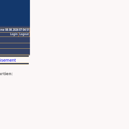
ime 08.08.2026 07:04:51
Login
Logout
artien: