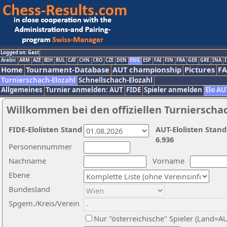
Logged on: Gast
Arabic
ARM
AZE
BIH
BUL
CAT
CHN
CRO
CZE
DEN
ENG
ESP
FAI
FIN
FRA
GER
GRE
INA
I
Home
Tournament-Database
AUT championship
Pictures
F
Turnierschach-Elozahl
Schnellschach-Elozahl
Allgemeines
Turnier anmelden: AUT
FIDE
Spieler anmelden
Elo AU
Willkommen bei den offiziellen Turnierscha
FIDE-Elolisten Stand
AUT-Elolisten Stand
6.936
Personennummer
Nachname
Vorname
Ebene
Bundesland
Spgem./Kreis/Verein
Nur "österreichische" Spieler (Land=A