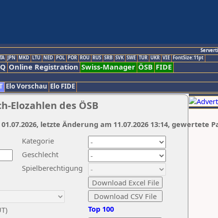
Servert
TA
JPN
MKD
LTU
NED
POL
POR
ROU
RUS
SRB
SVK
SWE
TUR
UKR
VIE
FontSize:11pt
AQ
Online Registration
Swiss-Manager
ÖSB
FIDE
T
Elo Vorschau
Elo FIDE
ch-Elozahlen des ÖSB
 01.07.2026, letzte Änderung am 11.07.2026 13:14, gewertete P
Kategorie
Geschlecht
Spielberechtigung
Top 100
UT)