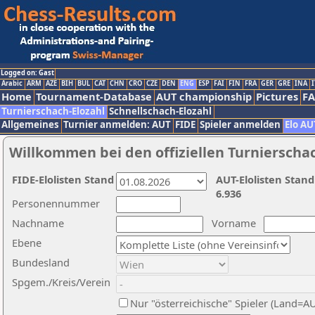
Logged on: Gast
Arabic
ARM
AZE
BIH
BUL
CAT
CHN
CRO
CZE
DEN
ENG
ESP
FAI
FIN
FRA
GER
GRE
INA
I
Home
Tournament-Database
AUT championship
Pictures
F
Turnierschach-Elozahl
Schnellschach-Elozahl
Allgemeines
Turnier anmelden: AUT
FIDE
Spieler anmelden
Elo AU
Willkommen bei den offiziellen Turnierscha
FIDE-Elolisten Stand
AUT-Elolisten Stand
6.936
Personennummer
Nachname
Vorname
Ebene
Bundesland
Spgem./Kreis/Verein
Nur "österreichische" Spieler (Land=A