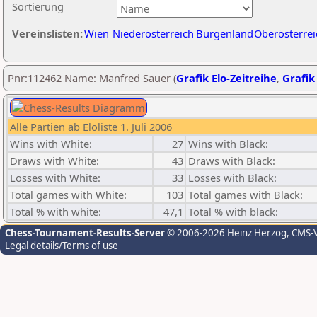
Sortierung
Vereinslisten:
Wien
Niederösterreich
Burgenland
Oberösterrei
Pnr:112462 Name: Manfred Sauer (
Grafik Elo-Zeitreihe
,
Grafik 
Alle Partien ab Eloliste 1. Juli 2006
Wins with White:
27
Wins with Black:
Draws with White:
43
Draws with Black:
Losses with White:
33
Losses with Black:
Total games with White:
103
Total games with Black:
Total % with white:
47,1
Total % with black:
Chess-Tournament-Results-Server
© 2006-2026 Heinz Herzog
, CMS-
Legal details/Terms of use