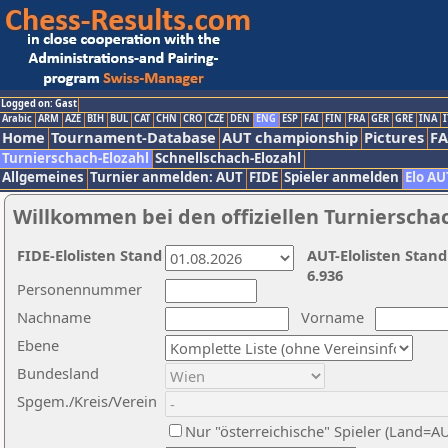
Logged on: Gast
Arabic
ARM
AZE
BIH
BUL
CAT
CHN
CRO
CZE
DEN
ENG
ESP
FAI
FIN
FRA
GER
GRE
INA
I
Home
Tournament-Database
AUT championship
Pictures
F
Turnierschach-Elozahl
Schnellschach-Elozahl
Allgemeines
Turnier anmelden: AUT
FIDE
Spieler anmelden
Elo AU
Willkommen bei den offiziellen Turnierscha
FIDE-Elolisten Stand
AUT-Elolisten Stand
6.936
Personennummer
Nachname
Vorname
Ebene
Bundesland
Spgem./Kreis/Verein
Nur "österreichische" Spieler (Land=A