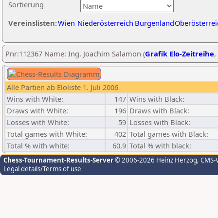
Sortierung
Vereinslisten:
Wien
Niederösterreich
Burgenland
Oberösterrei
Pnr:112367 Name: Ing. Joachim Salamon (
Grafik Elo-Zeitreihe
,
Alle Partien ab Eloliste 1. Juli 2006
Wins with White:
147
Wins with Black:
Draws with White:
196
Draws with Black:
Losses with White:
59
Losses with Black:
Total games with White:
402
Total games with Black:
Total % with white:
60,9
Total % with black:
Chess-Tournament-Results-Server
© 2006-2026 Heinz Herzog
, CMS-
Legal details/Terms of use