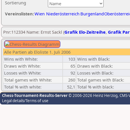
Sortierung
Vereinslisten:
Wien
Niederösterreich
Burgenland
Oberösterrei
Pnr:112334 Name: Ernst Sackl (
Grafik Elo-Zeitreihe
,
Grafik Part
Alle Partien ab Eloliste 1. Juli 2006
Wins with White:
103
Wins with Black:
Draws with White:
65
Draws with Black:
Losses with White:
92
Losses with Black:
Total games with White:
260
Total games with Black:
Total % with white:
52,1
Total % with black:
Chess-Tournament-Results-Server
© 2006-2026 Heinz Herzog
, CMS-
Legal details/Terms of use