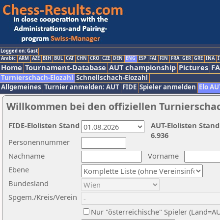
Logged on: Gast
Arabic
ARM
AZE
BIH
BUL
CAT
CHN
CRO
CZE
DEN
ENG
ESP
FAI
FIN
FRA
GER
GRE
INA
I
Home
Tournament-Database
AUT championship
Pictures
F
Turnierschach-Elozahl
Schnellschach-Elozahl
Allgemeines
Turnier anmelden: AUT
FIDE
Spieler anmelden
Elo AU
Willkommen bei den offiziellen Turnierscha
FIDE-Elolisten Stand
AUT-Elolisten Stand
6.936
Personennummer
Nachname
Vorname
Ebene
Bundesland
Spgem./Kreis/Verein
Nur "österreichische" Spieler (Land=A