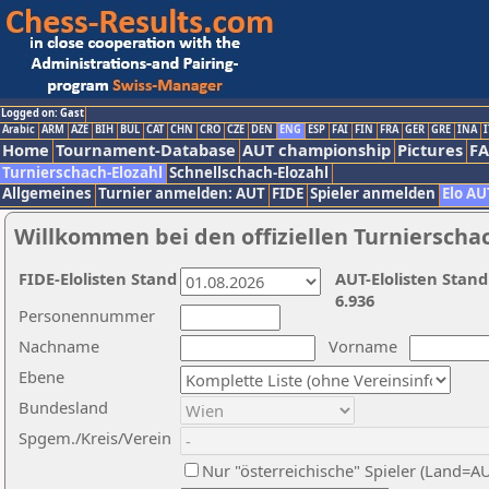
Logged on: Gast
Arabic
ARM
AZE
BIH
BUL
CAT
CHN
CRO
CZE
DEN
ENG
ESP
FAI
FIN
FRA
GER
GRE
INA
I
Home
Tournament-Database
AUT championship
Pictures
F
Turnierschach-Elozahl
Schnellschach-Elozahl
Allgemeines
Turnier anmelden: AUT
FIDE
Spieler anmelden
Elo AU
Willkommen bei den offiziellen Turnierscha
FIDE-Elolisten Stand
AUT-Elolisten Stand
6.936
Personennummer
Nachname
Vorname
Ebene
Bundesland
Spgem./Kreis/Verein
Nur "österreichische" Spieler (Land=A