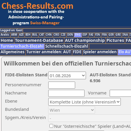
Logged on: Gast
Arabic
ARM
AZE
BIH
BUL
CAT
CHN
CRO
CZE
DEN
ENG
ESP
FAI
FIN
FRA
GER
GRE
INA
I
Home
Tournament-Database
AUT championship
Pictures
F
Turnierschach-Elozahl
Schnellschach-Elozahl
Allgemeines
Turnier anmelden: AUT
FIDE
Spieler anmelden
Elo AU
Willkommen bei den offiziellen Turnierscha
FIDE-Elolisten Stand
AUT-Elolisten Stand
6.936
Personennummer
Nachname
Vorname
Ebene
Bundesland
Spgem./Kreis/Verein
Nur "österreichische" Spieler (Land=A