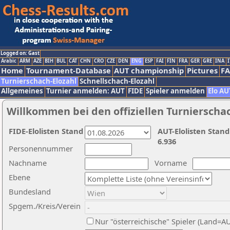
Logged on: Gast
Arabic
ARM
AZE
BIH
BUL
CAT
CHN
CRO
CZE
DEN
ENG
ESP
FAI
FIN
FRA
GER
GRE
INA
I
Home
Tournament-Database
AUT championship
Pictures
F
Turnierschach-Elozahl
Schnellschach-Elozahl
Allgemeines
Turnier anmelden: AUT
FIDE
Spieler anmelden
Elo AU
Willkommen bei den offiziellen Turnierscha
FIDE-Elolisten Stand
AUT-Elolisten Stand
6.936
Personennummer
Nachname
Vorname
Ebene
Bundesland
Spgem./Kreis/Verein
Nur "österreichische" Spieler (Land=A