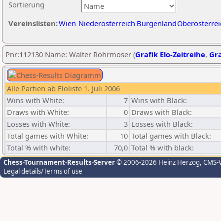
Sortierung
Vereinslisten:
Wien
Niederösterreich
Burgenland
Oberösterrei
Pnr:112130 Name: Walter Rohrmoser (
Grafik Elo-Zeitreihe
,
Gra
Alle Partien ab Eloliste 1. Juli 2006
Wins with White:
7
Wins with Black:
Draws with White:
0
Draws with Black:
Losses with White:
3
Losses with Black:
Total games with White:
10
Total games with Black:
Total % with white:
70,0
Total % with black:
Chess-Tournament-Results-Server
© 2006-2026 Heinz Herzog
, CMS-
Legal details/Terms of use