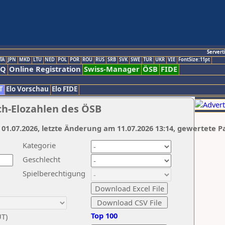
Servert
TA
JPN
MKD
LTU
NED
POL
POR
ROU
RUS
SRB
SVK
SWE
TUR
UKR
VIE
FontSize:11pt
AQ
Online Registration
Swiss-Manager
ÖSB
FIDE
T
Elo Vorschau
Elo FIDE
ch-Elozahlen des ÖSB
 01.07.2026, letzte Änderung am 11.07.2026 13:14, gewertete P
Kategorie
Geschlecht
Spielberechtigung
Top 100
UT)