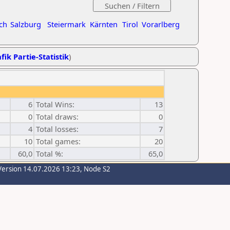
ch
Salzburg
Steiermark
Kärnten
Tirol
Vorarlberg
fik Partie-Statistik
)
6
Total Wins:
13
0
Total draws:
0
4
Total losses:
7
10
Total games:
20
60,0
Total %:
65,0
Version 14.07.2026 13:23, Node S2