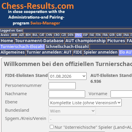
Logged on: Gast
Arabic
ARM
AZE
BIH
BUL
CAT
CHN
CRO
CZE
DEN
ENG
ESP
FAI
FIN
FRA
GER
GRE
INA
I
Home
Tournament-Database
AUT championship
Pictures
F
Turnierschach-Elozahl
Schnellschach-Elozahl
Allgemeines
Turnier anmelden: AUT
FIDE
Spieler anmelden
Elo AU
Willkommen bei den offiziellen Turnierscha
FIDE-Elolisten Stand
AUT-Elolisten Stand
6.936
Personennummer
Nachname
Vorname
Ebene
Bundesland
Spgem./Kreis/Verein
Nur "österreichische" Spieler (Land=A