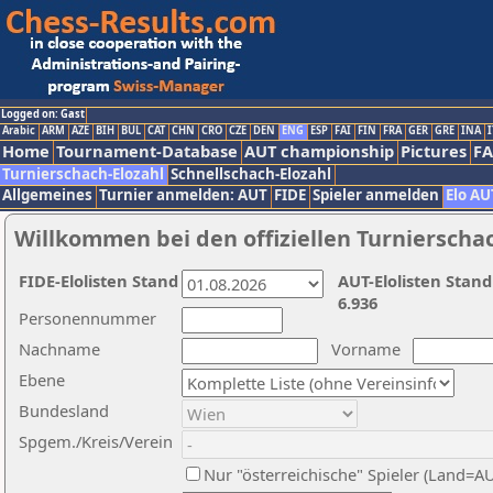
Logged on: Gast
Arabic
ARM
AZE
BIH
BUL
CAT
CHN
CRO
CZE
DEN
ENG
ESP
FAI
FIN
FRA
GER
GRE
INA
I
Home
Tournament-Database
AUT championship
Pictures
F
Turnierschach-Elozahl
Schnellschach-Elozahl
Allgemeines
Turnier anmelden: AUT
FIDE
Spieler anmelden
Elo AU
Willkommen bei den offiziellen Turnierscha
FIDE-Elolisten Stand
AUT-Elolisten Stand
6.936
Personennummer
Nachname
Vorname
Ebene
Bundesland
Spgem./Kreis/Verein
Nur "österreichische" Spieler (Land=A