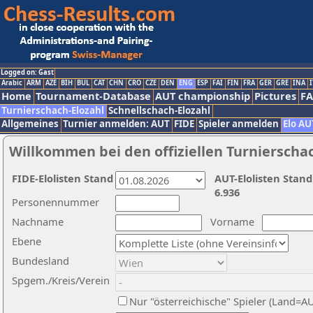
Logged on: Gast
Arabic
ARM
AZE
BIH
BUL
CAT
CHN
CRO
CZE
DEN
ENG
ESP
FAI
FIN
FRA
GER
GRE
INA
I
Home
Tournament-Database
AUT championship
Pictures
F
Turnierschach-Elozahl
Schnellschach-Elozahl
Allgemeines
Turnier anmelden: AUT
FIDE
Spieler anmelden
Elo AU
Willkommen bei den offiziellen Turnierscha
FIDE-Elolisten Stand
AUT-Elolisten Stand
6.936
Personennummer
Nachname
Vorname
Ebene
Bundesland
Spgem./Kreis/Verein
Nur "österreichische" Spieler (Land=A