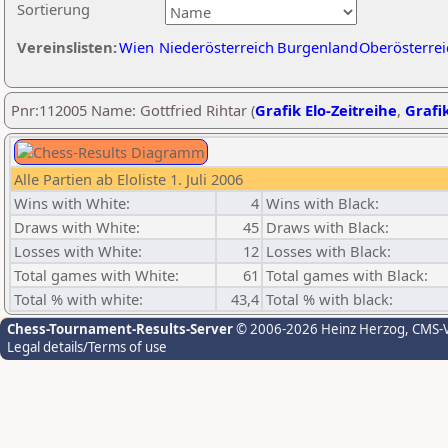
Sortierung
Vereinslisten:
Wien
Niederösterreich
Burgenland
Oberösterrei
Pnr:112005 Name: Gottfried Rihtar (
Grafik Elo-Zeitreihe
,
Grafik
Alle Partien ab Eloliste 1. Juli 2006
Wins with White:
4
Wins with Black:
Draws with White:
45
Draws with Black:
Losses with White:
12
Losses with Black:
Total games with White:
61
Total games with Black:
Total % with white:
43,4
Total % with black:
Chess-Tournament-Results-Server
© 2006-2026 Heinz Herzog
, CMS-
Legal details/Terms of use