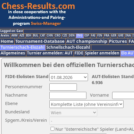
Logged on: Gast
Arabic
ARM
AZE
BIH
BUL
CAT
CHN
CRO
CZE
DEN
ENG
ESP
FAI
FIN
FRA
GER
GRE
INA
I
Home
Tournament-Database
AUT championship
Pictures
F
Turnierschach-Elozahl
Schnellschach-Elozahl
Allgemeines
Turnier anmelden: AUT
FIDE
Spieler anmelden
Elo AU
Willkommen bei den offiziellen Turnierscha
FIDE-Elolisten Stand
AUT-Elolisten Stand
6.936
Personennummer
Nachname
Vorname
Ebene
Bundesland
Spgem./Kreis/Verein
Nur "österreichische" Spieler (Land=A