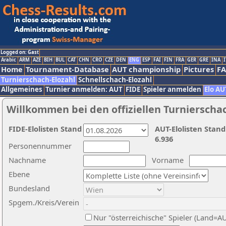
Logged on: Gast
Arabic
ARM
AZE
BIH
BUL
CAT
CHN
CRO
CZE
DEN
ENG
ESP
FAI
FIN
FRA
GER
GRE
INA
I
Home
Tournament-Database
AUT championship
Pictures
F
Turnierschach-Elozahl
Schnellschach-Elozahl
Allgemeines
Turnier anmelden: AUT
FIDE
Spieler anmelden
Elo AU
Willkommen bei den offiziellen Turnierscha
FIDE-Elolisten Stand
AUT-Elolisten Stand
6.936
Personennummer
Nachname
Vorname
Ebene
Bundesland
Spgem./Kreis/Verein
Nur "österreichische" Spieler (Land=A