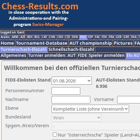
Logged on: Gast
Arabic
ARM
AZE
BIH
BUL
CAT
CHN
CRO
CZE
DEN
ENG
ESP
FAI
FIN
FRA
GER
GRE
INA
I
Home
Tournament-Database
AUT championship
Pictures
F
Turnierschach-Elozahl
Schnellschach-Elozahl
Allgemeines
Turnier anmelden: AUT
FIDE
Spieler anmelden
Elo AU
Willkommen bei den offiziellen Turnierscha
FIDE-Elolisten Stand
AUT-Elolisten Stand
6.936
Personennummer
Nachname
Vorname
Ebene
Bundesland
Spgem./Kreis/Verein
Nur "österreichische" Spieler (Land=A