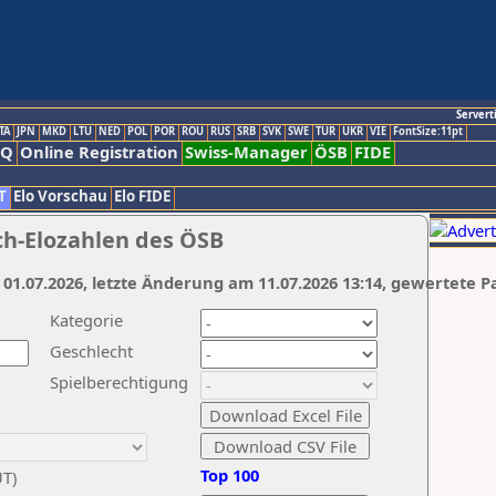
Servert
TA
JPN
MKD
LTU
NED
POL
POR
ROU
RUS
SRB
SVK
SWE
TUR
UKR
VIE
FontSize:11pt
AQ
Online Registration
Swiss-Manager
ÖSB
FIDE
T
Elo Vorschau
Elo FIDE
ch-Elozahlen des ÖSB
 01.07.2026, letzte Änderung am 11.07.2026 13:14, gewertete P
Kategorie
Geschlecht
Spielberechtigung
Top 100
UT)