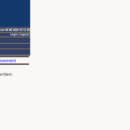
ime 06.08.2026 18:12:20
Login
Logout
artien: