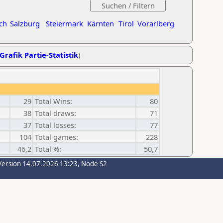
ch
Salzburg
Steiermark
Kärnten
Tirol
Vorarlberg
Grafik Partie-Statistik
)
29
Total Wins:
80
38
Total draws:
71
37
Total losses:
77
104
Total games:
228
46,2
Total %:
50,7
Version 14.07.2026 13:23, Node S2