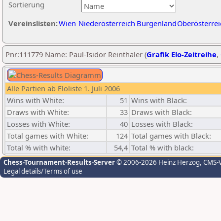
Sortierung
Vereinslisten:
Wien
Niederösterreich
Burgenland
Oberösterrei
Pnr:111779 Name: Paul-Isidor Reinthaler (
Grafik Elo-Zeitreihe
,
Alle Partien ab Eloliste 1. Juli 2006
Wins with White:
51
Wins with Black:
Draws with White:
33
Draws with Black:
Losses with White:
40
Losses with Black:
Total games with White:
124
Total games with Black:
Total % with white:
54,4
Total % with black:
Chess-Tournament-Results-Server
© 2006-2026 Heinz Herzog
, CMS-
Legal details/Terms of use