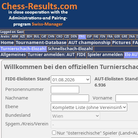
Logged on: Gast
Arabic
ARM
AZE
BIH
BUL
CAT
CHN
CRO
CZE
DEN
ENG
ESP
FAI
FIN
FRA
GER
GRE
INA
I
Home
Tournament-Database
AUT championship
Pictures
F
Turnierschach-Elozahl
Schnellschach-Elozahl
Allgemeines
Turnier anmelden: AUT
FIDE
Spieler anmelden
Elo AU
Willkommen bei den offiziellen Turnierscha
FIDE-Elolisten Stand
AUT-Elolisten Stand
6.936
Personennummer
Nachname
Vorname
Ebene
Bundesland
Spgem./Kreis/Verein
Nur "österreichische" Spieler (Land=A