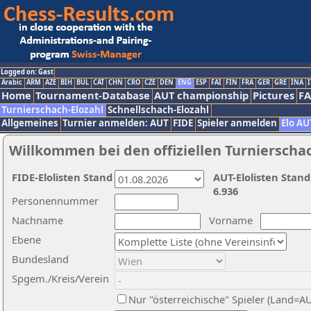
Logged on: Gast
Arabic
ARM
AZE
BIH
BUL
CAT
CHN
CRO
CZE
DEN
ENG
ESP
FAI
FIN
FRA
GER
GRE
INA
I
Home
Tournament-Database
AUT championship
Pictures
F
Turnierschach-Elozahl
Schnellschach-Elozahl
Allgemeines
Turnier anmelden: AUT
FIDE
Spieler anmelden
Elo AU
Willkommen bei den offiziellen Turnierscha
FIDE-Elolisten Stand
AUT-Elolisten Stand
6.936
Personennummer
Nachname
Vorname
Ebene
Bundesland
Spgem./Kreis/Verein
Nur "österreichische" Spieler (Land=A