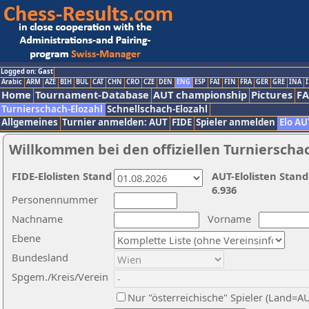
Logged on: Gast
Arabic
ARM
AZE
BIH
BUL
CAT
CHN
CRO
CZE
DEN
ENG
ESP
FAI
FIN
FRA
GER
GRE
INA
I
Home
Tournament-Database
AUT championship
Pictures
F
Turnierschach-Elozahl
Schnellschach-Elozahl
Allgemeines
Turnier anmelden: AUT
FIDE
Spieler anmelden
Elo AU
Willkommen bei den offiziellen Turnierscha
FIDE-Elolisten Stand
AUT-Elolisten Stand
6.936
Personennummer
Nachname
Vorname
Ebene
Bundesland
Spgem./Kreis/Verein
Nur "österreichische" Spieler (Land=A