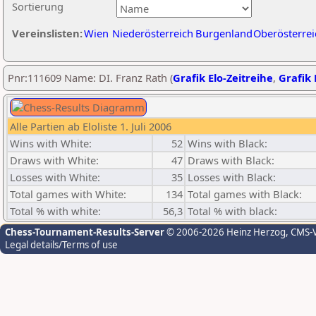
Sortierung
Vereinslisten:
Wien
Niederösterreich
Burgenland
Oberösterrei
Pnr:111609 Name: DI. Franz Rath (
Grafik Elo-Zeitreihe
,
Grafik 
Alle Partien ab Eloliste 1. Juli 2006
Wins with White:
52
Wins with Black:
Draws with White:
47
Draws with Black:
Losses with White:
35
Losses with Black:
Total games with White:
134
Total games with Black:
Total % with white:
56,3
Total % with black:
Chess-Tournament-Results-Server
© 2006-2026 Heinz Herzog
, CMS-
Legal details/Terms of use