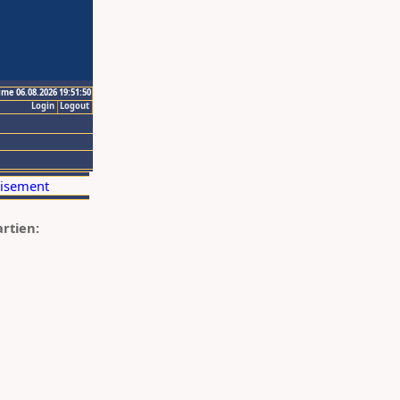
ime 06.08.2026 19:51:50
Login
Logout
artien: