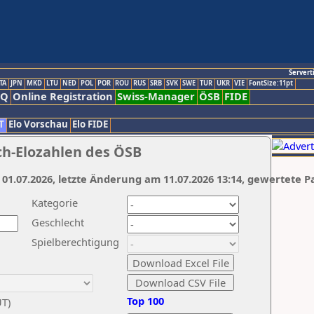
Servert
TA
JPN
MKD
LTU
NED
POL
POR
ROU
RUS
SRB
SVK
SWE
TUR
UKR
VIE
FontSize:11pt
AQ
Online Registration
Swiss-Manager
ÖSB
FIDE
T
Elo Vorschau
Elo FIDE
ch-Elozahlen des ÖSB
 01.07.2026, letzte Änderung am 11.07.2026 13:14, gewertete P
Kategorie
Geschlecht
Spielberechtigung
Top 100
UT)