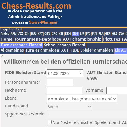
Logged on: Gast
Arabic
ARM
AZE
BIH
BUL
CAT
CHN
CRO
CZE
DEN
ENG
ESP
FAI
FIN
FRA
GER
GRE
INA
I
Home
Tournament-Database
AUT championship
Pictures
F
Turnierschach-Elozahl
Schnellschach-Elozahl
Allgemeines
Turnier anmelden: AUT
FIDE
Spieler anmelden
Elo AU
Willkommen bei den offiziellen Turnierscha
FIDE-Elolisten Stand
AUT-Elolisten Stand
6.936
Personennummer
Nachname
Vorname
Ebene
Bundesland
Spgem./Kreis/Verein
Nur "österreichische" Spieler (Land=A