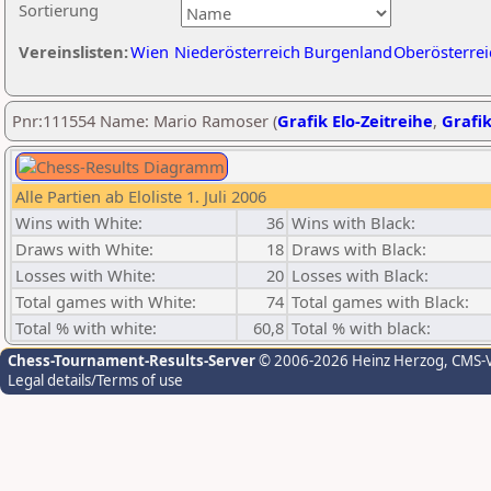
Sortierung
Vereinslisten:
Wien
Niederösterreich
Burgenland
Oberösterrei
Pnr:111554 Name: Mario Ramoser (
Grafik Elo-Zeitreihe
,
Grafik
Alle Partien ab Eloliste 1. Juli 2006
Wins with White:
36
Wins with Black:
Draws with White:
18
Draws with Black:
Losses with White:
20
Losses with Black:
Total games with White:
74
Total games with Black:
Total % with white:
60,8
Total % with black:
Chess-Tournament-Results-Server
© 2006-2026 Heinz Herzog
, CMS-
Legal details/Terms of use