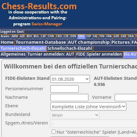
Logged on: Gast
Arabic
ARM
AZE
BIH
BUL
CAT
CHN
CRO
CZE
DEN
ENG
ESP
FAI
FIN
FRA
GER
GRE
INA
I
Home
Tournament-Database
AUT championship
Pictures
F
Turnierschach-Elozahl
Schnellschach-Elozahl
Allgemeines
Turnier anmelden: AUT
FIDE
Spieler anmelden
Elo AU
Willkommen bei den offiziellen Turnierscha
FIDE-Elolisten Stand
AUT-Elolisten Stand
6.936
Personennummer
Nachname
Vorname
Ebene
Bundesland
Spgem./Kreis/Verein
Nur "österreichische" Spieler (Land=A