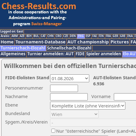
Logged on: Gast
Arabic
ARM
AZE
BIH
BUL
CAT
CHN
CRO
CZE
DEN
ENG
ESP
FAI
FIN
FRA
GER
GRE
INA
I
Home
Tournament-Database
AUT championship
Pictures
F
Turnierschach-Elozahl
Schnellschach-Elozahl
Allgemeines
Turnier anmelden: AUT
FIDE
Spieler anmelden
Elo AU
Willkommen bei den offiziellen Turnierscha
FIDE-Elolisten Stand
AUT-Elolisten Stand
6.936
Personennummer
Nachname
Vorname
Ebene
Bundesland
Spgem./Kreis/Verein
Nur "österreichische" Spieler (Land=A