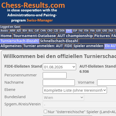
Logged on: Gast
Arabic
ARM
AZE
BIH
BUL
CAT
CHN
CRO
CZE
DEN
ENG
ESP
FAI
FIN
FRA
GER
GRE
INA
I
Home
Tournament-Database
AUT championship
Pictures
F
Turnierschach-Elozahl
Schnellschach-Elozahl
Allgemeines
Turnier anmelden: AUT
FIDE
Spieler anmelden
Elo AU
Willkommen bei den offiziellen Turnierscha
FIDE-Elolisten Stand
AUT-Elolisten Stand
6.936
Personennummer
Nachname
Vorname
Ebene
Bundesland
Spgem./Kreis/Verein
Nur "österreichische" Spieler (Land=A