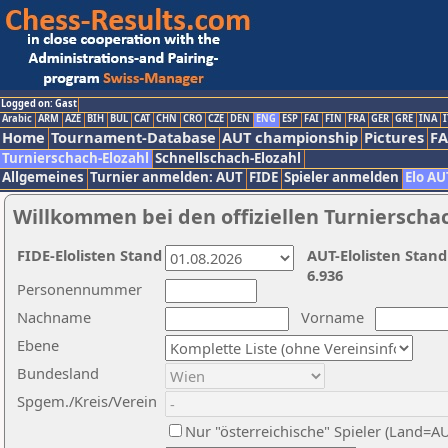
Logged on: Gast
Arabic
ARM
AZE
BIH
BUL
CAT
CHN
CRO
CZE
DEN
ENG
ESP
FAI
FIN
FRA
GER
GRE
INA
I
Home
Tournament-Database
AUT championship
Pictures
F
Turnierschach-Elozahl
Schnellschach-Elozahl
Allgemeines
Turnier anmelden: AUT
FIDE
Spieler anmelden
Elo AU
Willkommen bei den offiziellen Turnierscha
FIDE-Elolisten Stand
AUT-Elolisten Stand
6.936
Personennummer
Nachname
Vorname
Ebene
Bundesland
Spgem./Kreis/Verein
Nur "österreichische" Spieler (Land=A