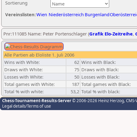
Sortierung
Vereinslisten:
Wien
Niederösterreich
Burgenland
Oberösterrei
Pnr:111085 Name: Peter Portenschlager (
Grafik Elo-Zeitreihe
,
Alle Partien ab Eloliste 1. Juli 2006
Wins with White:
62
Wins with Black:
Draws with White:
75
Draws with Black:
Losses with White:
50
Losses with Black:
Total games with White:
187
Total games with Black:
Total % with white:
53,2
Total % with black:
Chess-Tournament-Results-Server
© 2006-2026 Heinz Herzog
, CMS-
Legal details/Terms of use