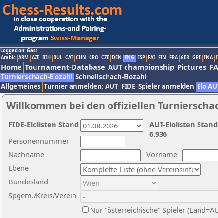
Logged on: Gast
Arabic
ARM
AZE
BIH
BUL
CAT
CHN
CRO
CZE
DEN
ENG
ESP
FAI
FIN
FRA
GER
GRE
INA
I
Home
Tournament-Database
AUT championship
Pictures
F
Turnierschach-Elozahl
Schnellschach-Elozahl
Allgemeines
Turnier anmelden: AUT
FIDE
Spieler anmelden
Elo AU
Willkommen bei den offiziellen Turnierscha
FIDE-Elolisten Stand
AUT-Elolisten Stand
6.936
Personennummer
Nachname
Vorname
Ebene
Bundesland
Spgem./Kreis/Verein
Nur "österreichische" Spieler (Land=A