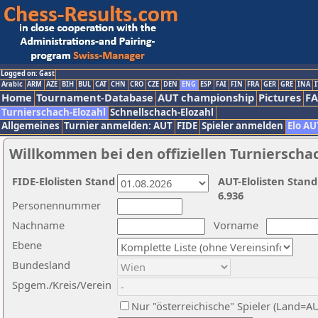
Logged on: Gast
Arabic
ARM
AZE
BIH
BUL
CAT
CHN
CRO
CZE
DEN
ENG
ESP
FAI
FIN
FRA
GER
GRE
INA
I
Home
Tournament-Database
AUT championship
Pictures
F
Turnierschach-Elozahl
Schnellschach-Elozahl
Allgemeines
Turnier anmelden: AUT
FIDE
Spieler anmelden
Elo AU
Willkommen bei den offiziellen Turnierscha
FIDE-Elolisten Stand
AUT-Elolisten Stand
6.936
Personennummer
Nachname
Vorname
Ebene
Bundesland
Spgem./Kreis/Verein
Nur "österreichische" Spieler (Land=A