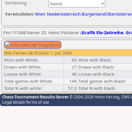
Sortierung
Vereinslisten:
Wien
Niederösterreich
Burgenland
Oberösterrei
Pnr:111048 Name: DI. Heinz Polsterer (
Grafik Elo-Zeitreihe
,
Gra
Alle Partien ab Eloliste 1. Juli 2006
Wins with White:
69
Wins with Black:
Draws with White:
27
Draws with Black:
Losses with White:
48
Losses with Black:
Total games with White:
144
Total games with Black:
Total % with white:
57,3
Total % with black:
Chess-Tournament-Results-Server
© 2006-2026 Heinz Herzog
, CMS-
Legal details/Terms of use