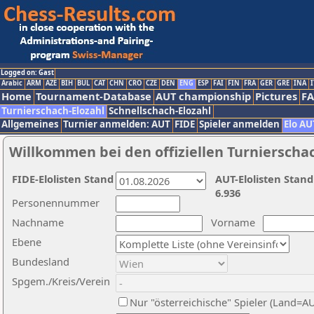
Logged on: Gast
Arabic
ARM
AZE
BIH
BUL
CAT
CHN
CRO
CZE
DEN
ENG
ESP
FAI
FIN
FRA
GER
GRE
INA
I
Home
Tournament-Database
AUT championship
Pictures
F
Turnierschach-Elozahl
Schnellschach-Elozahl
Allgemeines
Turnier anmelden: AUT
FIDE
Spieler anmelden
Elo AU
Willkommen bei den offiziellen Turnierscha
FIDE-Elolisten Stand
AUT-Elolisten Stand
6.936
Personennummer
Nachname
Vorname
Ebene
Bundesland
Spgem./Kreis/Verein
Nur "österreichische" Spieler (Land=A