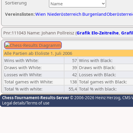
Sortierung
Vereinslisten:
Wien
Niederösterreich
Burgenland
Oberösterrei
Pnr:111043 Name: Johann Pollreisz (
Grafik Elo-Zeitreihe
,
Grafi
Alle Partien ab Eloliste 1. Juli 2006
Wins with White:
57
Wins with Black:
Draws with White:
39
Draws with Black:
Losses with White:
42
Losses with Black:
Total games with White:
138
Total games with Black:
Total % with white:
55,4
Total % with black:
Chess-Tournament-Results-Server
© 2006-2026 Heinz Herzog
, CMS-
Legal details/Terms of use