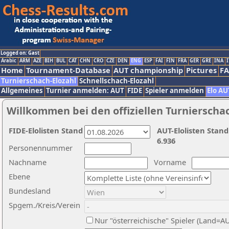
Logged on: Gast
Arabic
ARM
AZE
BIH
BUL
CAT
CHN
CRO
CZE
DEN
ENG
ESP
FAI
FIN
FRA
GER
GRE
INA
I
Home
Tournament-Database
AUT championship
Pictures
F
Turnierschach-Elozahl
Schnellschach-Elozahl
Allgemeines
Turnier anmelden: AUT
FIDE
Spieler anmelden
Elo AU
Willkommen bei den offiziellen Turnierscha
FIDE-Elolisten Stand
AUT-Elolisten Stand
6.936
Personennummer
Nachname
Vorname
Ebene
Bundesland
Spgem./Kreis/Verein
Nur "österreichische" Spieler (Land=A