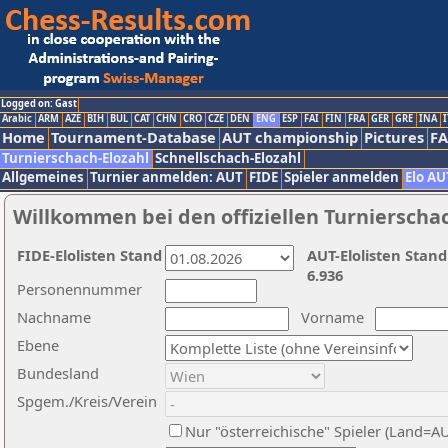
Logged on: Gast
Arabic
ARM
AZE
BIH
BUL
CAT
CHN
CRO
CZE
DEN
ENG
ESP
FAI
FIN
FRA
GER
GRE
INA
I
Home
Tournament-Database
AUT championship
Pictures
F
Turnierschach-Elozahl
Schnellschach-Elozahl
Allgemeines
Turnier anmelden: AUT
FIDE
Spieler anmelden
Elo AU
Willkommen bei den offiziellen Turnierscha
FIDE-Elolisten Stand
AUT-Elolisten Stand
6.936
Personennummer
Nachname
Vorname
Ebene
Bundesland
Spgem./Kreis/Verein
Nur "österreichische" Spieler (Land=A