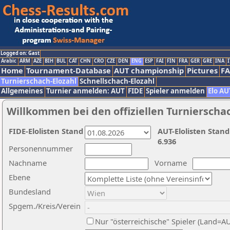
Logged on: Gast
Arabic
ARM
AZE
BIH
BUL
CAT
CHN
CRO
CZE
DEN
ENG
ESP
FAI
FIN
FRA
GER
GRE
INA
I
Home
Tournament-Database
AUT championship
Pictures
F
Turnierschach-Elozahl
Schnellschach-Elozahl
Allgemeines
Turnier anmelden: AUT
FIDE
Spieler anmelden
Elo AU
Willkommen bei den offiziellen Turnierscha
FIDE-Elolisten Stand
AUT-Elolisten Stand
6.936
Personennummer
Nachname
Vorname
Ebene
Bundesland
Spgem./Kreis/Verein
Nur "österreichische" Spieler (Land=A