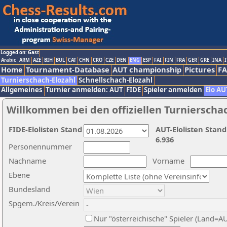
Logged on: Gast
Arabic
ARM
AZE
BIH
BUL
CAT
CHN
CRO
CZE
DEN
ENG
ESP
FAI
FIN
FRA
GER
GRE
INA
I
Home
Tournament-Database
AUT championship
Pictures
F
Turnierschach-Elozahl
Schnellschach-Elozahl
Allgemeines
Turnier anmelden: AUT
FIDE
Spieler anmelden
Elo AU
Willkommen bei den offiziellen Turnierscha
FIDE-Elolisten Stand
AUT-Elolisten Stand
6.936
Personennummer
Nachname
Vorname
Ebene
Bundesland
Spgem./Kreis/Verein
Nur "österreichische" Spieler (Land=A