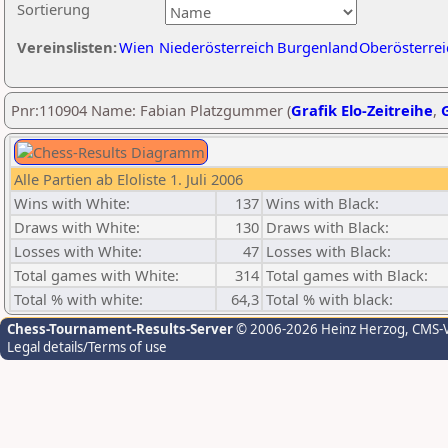
Sortierung
Vereinslisten:
Wien
Niederösterreich
Burgenland
Oberösterrei
Pnr:110904 Name: Fabian Platzgummer (
Grafik Elo-Zeitreihe
,
G
Alle Partien ab Eloliste 1. Juli 2006
Wins with White:
137
Wins with Black:
Draws with White:
130
Draws with Black:
Losses with White:
47
Losses with Black:
Total games with White:
314
Total games with Black:
Total % with white:
64,3
Total % with black:
Chess-Tournament-Results-Server
© 2006-2026 Heinz Herzog
, CMS-
Legal details/Terms of use