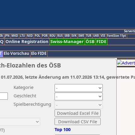
Servert
TA
JPN
MKD
LTU
NED
POL
POR
ROU
RUS
SRB
SVK
SWE
TUR
UKR
VIE
FontSize:11pt
AQ
Online Registration
Swiss-Manager
ÖSB
FIDE
T
Elo Vorschau
Elo FIDE
ch-Elozahlen des ÖSB
 01.07.2026, letzte Änderung am 11.07.2026 13:14, gewertete P
Kategorie
Geschlecht
Spielberechtigung
Top 100
UT)