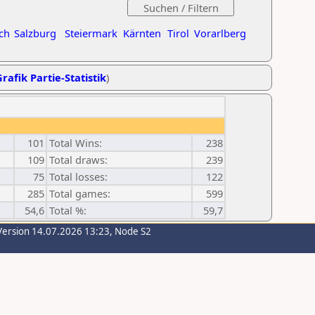
ch
Salzburg
Steiermark
Kärnten
Tirol
Vorarlberg
rafik Partie-Statistik
)
101
Total Wins:
238
109
Total draws:
239
75
Total losses:
122
285
Total games:
599
54,6
Total %:
59,7
Version 14.07.2026 13:23, Node S2