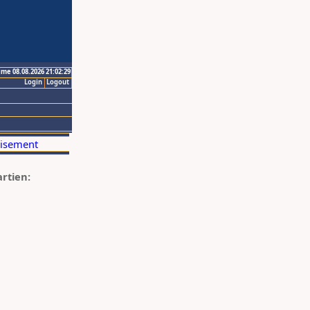
ime 08.08.2026 21:02:29
Login
Logout
artien: