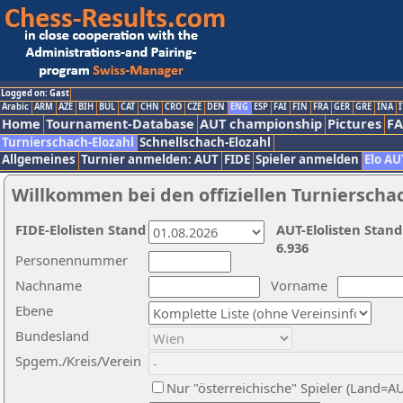
Logged on: Gast
Arabic
ARM
AZE
BIH
BUL
CAT
CHN
CRO
CZE
DEN
ENG
ESP
FAI
FIN
FRA
GER
GRE
INA
I
Home
Tournament-Database
AUT championship
Pictures
F
Turnierschach-Elozahl
Schnellschach-Elozahl
Allgemeines
Turnier anmelden: AUT
FIDE
Spieler anmelden
Elo AU
Willkommen bei den offiziellen Turnierscha
FIDE-Elolisten Stand
AUT-Elolisten Stand
6.936
Personennummer
Nachname
Vorname
Ebene
Bundesland
Spgem./Kreis/Verein
Nur "österreichische" Spieler (Land=A